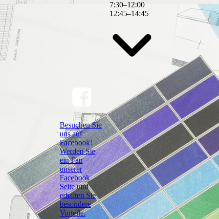
7
:
30
–
12
:
00
12
:
45
–
14
:
45
Besuchen Sie
uns auf
Facebook!
Werden Sie
ein Fan
unserer
Facebook
Seite und
erhalten Sie
besondere
Vorteile.