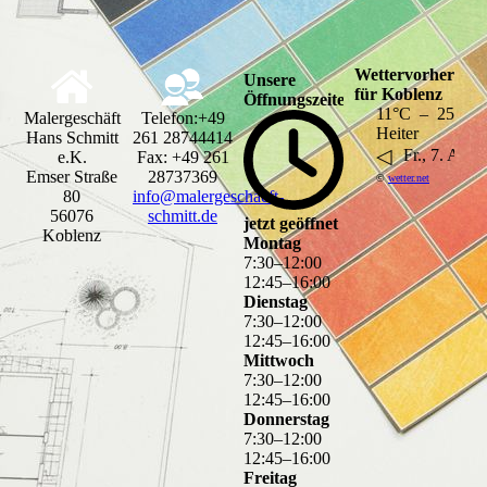
Wettervorhersage
Unsere
für Koblenz
Öffnungszeiten
11°C – 25°C
Malergeschäft
Telefon:+49
Heiter
Hans Schmitt
261 28744414
◁
Fr., 7. Aug..
e.K.
Fax: +49 261
Emser Straße
28737369
©
wetter.net
80
info@malergeschaeft-
56076
schmitt.de
jetzt geöffnet
Koblenz
Montag
7
:
30
–
12
:
00
12
:
45
–
16
:
00
Dienstag
7
:
30
–
12
:
00
12
:
45
–
16
:
00
Mittwoch
7
:
30
–
12
:
00
12
:
45
–
16
:
00
Donnerstag
7
:
30
–
12
:
00
12
:
45
–
16
:
00
Freitag