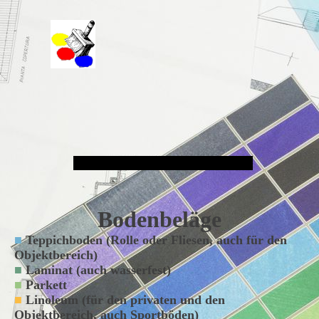
Malergeschäft Hans Schmitt e.K.
Bodenbeläge
■
Teppichboden (Rolle oder Fliesen, auch für den
Objektbereich)
■
Laminat (auch wasserfest)
■
Parkett
■
Linoleum (für den privaten und den
Objektbereich, auch Sportböden)