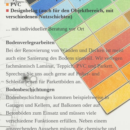
■
PVC
■
Designbelag (auch für den Objektbereich, mit
verschiedenen Nutzschichten)
... mit individueller Beratung vor Ort
Bodenverlegearbeiten
Bei der Renovierung von Wänden und Decken ist meist
auch eine Sanierung des Bodens sinnvoll. Wir verlegen
fachmännisch Laminat, Teppich, PVC und Parkett.
Sprechen Sie uns auch gerne auf Polier- und
Schleifarbeiten für Parkettböden an.
Bodenbeschichtungen
Bodenbeschichtungen kommen beispielsweise in
Garagen und Kellern, auf Balkonen oder auf
Betonböden zum Einsatz und müssen viele
verschiedene Funktionen erfüllen. Neben einem
ansprechenden Aussehen müssen die chemische und